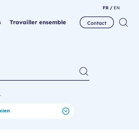
FR /
EN
s
Travailler ensemble
Contact
r
ncien