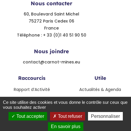
Nous contacter
60, Boulevard Saint Michel
75272 Paris Cedex 06
France
Téléphone : + 33 (0)1 40 51 90 50
Nous joindre
contact@carnot-mines.eu
Raccourcis
Utile
Rapport d’Activité
Actualités & Agenda
Modalités de collaboration
Contact
Ce site utilise des cookies et vous donne le contrôle sur ceux que
vous souhaitez activer
Le label Carnot
Tout accepter
Tout refuser
Personnaliser
© Institut Carnot Mines - 2021 - Tout droits réservés - Crédits
En savoir plus