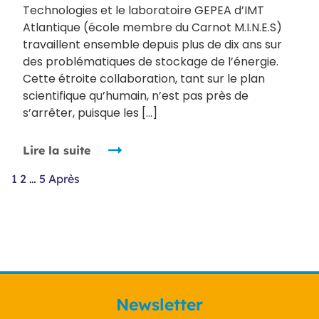
Technologies et le laboratoire GEPEA d’IMT
Atlantique (école membre du Carnot M.I.N.E.S)
travaillent ensemble depuis plus de dix ans sur
des problématiques de stockage de l’énergie.
Cette étroite collaboration, tant sur le plan
scientifique qu’humain, n’est pas près de
s’arrêter, puisque les […]
Lire la suite
Navigation
1
2
…
5
Après
des
articles
Newsletter