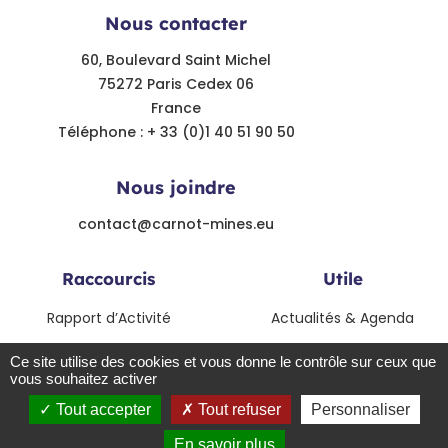
Nous contacter
60, Boulevard Saint Michel
75272 Paris Cedex 06
France
Téléphone : + 33 (0)1 40 51 90 50
Nous joindre
contact@carnot-mines.eu
Raccourcis
Utile
Rapport d’Activité
Actualités & Agenda
Modalités de collaboration
Contact
Ce site utilise des cookies et vous donne le contrôle sur ceux que
vous souhaitez activer
Le label Carnot
Tout accepter
Tout refuser
Personnaliser
© Institut Carnot Mines - 2021 - Tout droits réservés - Crédits
En savoir plus