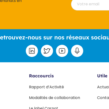
tenariats en
etrouvez-nous sur nos réseaux socia
Raccourcis
Utile
Rapport d’Activité
Actua
Modalités de collaboration
Conta
Le label Carnot