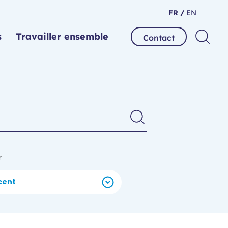
FR /
EN
s
Travailler ensemble
Contact
r
cent