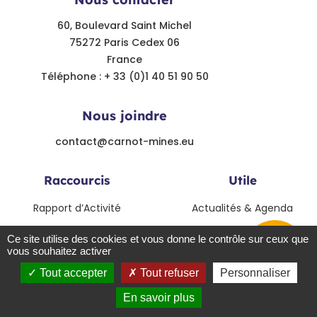
60, Boulevard Saint Michel
75272 Paris Cedex 06
France
Téléphone : + 33 (0)1 40 51 90 50
Nous joindre
contact@carnot-mines.eu
Raccourcis
Utile
Rapport d’Activité
Actualités & Agenda
Modalités de collaboration
Contact
Ce site utilise des cookies et vous donne le contrôle sur ceux que
vous souhaitez activer
Démarrer
Le label Carnot
un
Tout accepter
Tout refuser
Personnaliser
projet
© Institut Carnot Mines - 2021 - Tout droits réservés - Crédits
En savoir plus