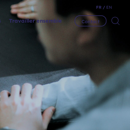
FR /
EN
s
Travailler ensemble
Contact