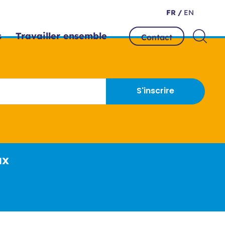
FR /
EN
s
Travailler ensemble
Contact
S'inscrire
ux