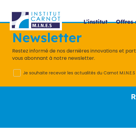
Panneau de gestion des cookies
L’institut
Offres 
Newsletter
Restez informé de nos dernières innovations et par
vous abonnant à notre newsletter.
Je souhaite recevoir les actualités du Carnot M.I.N.E.S
R