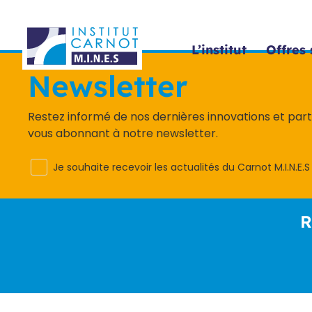
Panneau de gestion des cookies
L’institut
Offres 
Newsletter
Restez informé de nos dernières innovations et par
vous abonnant à notre newsletter.
Je souhaite recevoir les actualités du Carnot M.I.N.E.S
R