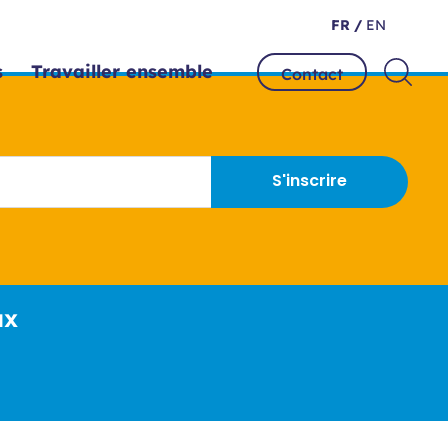
FR /
EN
s
Travailler ensemble
Contact
S'inscrire
ux