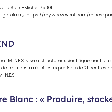
levard Saint-Michel 75006
bligatoire 👉
https://my.weezevent.com/mines-pa
C
REND
 M.I.N.E.S, vise à structurer scientifiquement la ch
de trois ans a réuni les expertises de 21 centres 
I.N.E.S
e Blanc : « Produire, stocke