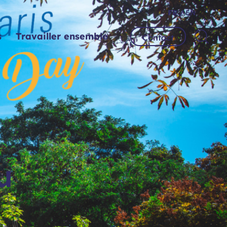
FR /
EN
s
Travailler ensemble
Contact
u