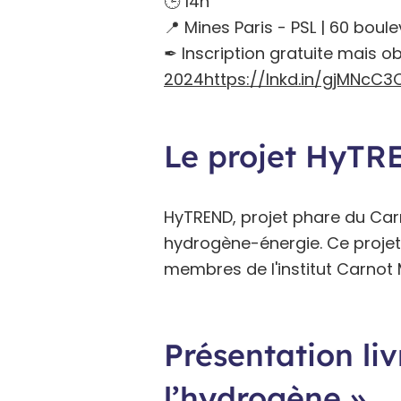
🕒 14h
📍 Mines Paris - PSL | 60 bou
✒ Inscription gratuite mais o
2024https://lnkd.in/gjMNcC3
Le projet HyT
HyTREND, projet phare du Carnot
hydrogène-énergie. Ce projet 
membres de l'institut Carnot M.
Présentation livr
l’hydrogène »