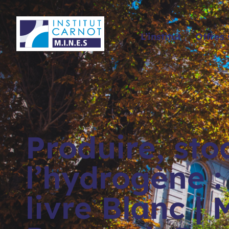
Panneau de gestion des cookies
L’institut
Offres 
Produire, stoc
l’hydrogène :
livre Blanc | 