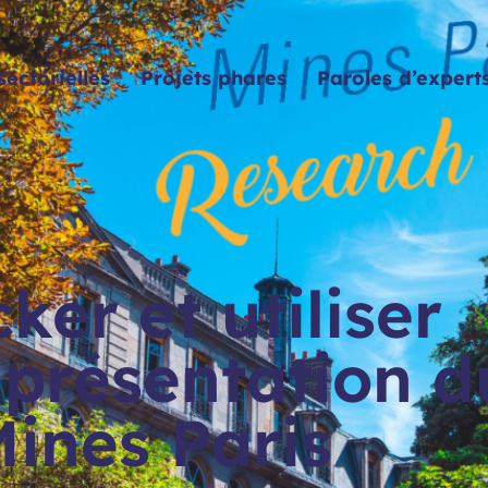
sectorielles
Projets phares
Paroles d’expert
ker et utiliser
 présentation d
Mines Paris