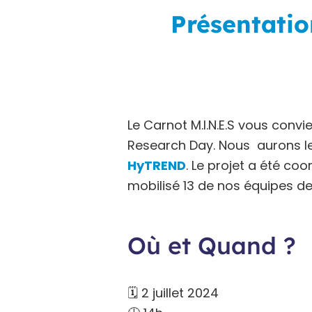
Présentatio
Le Carnot M.I.N.E.S vous conv
Research Day. Nous aurons le
HyTREND
. Le projet a été coo
mobilisé 13 de nos équipes de
Où et Quand ?
🗓️ 2 juillet 2024